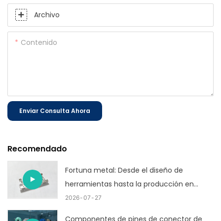
Archivo
Contenido
Enviar Consulta Ahora
Recomendado
Fortuna metal: Desde el diseño de
herramientas hasta la producción en
masa
2026
07
27
Componentes de pines de conector de