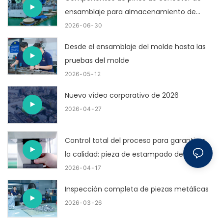
ensamblaje para almacenamiento de
energía
2026
06
30
Desde el ensamblaje del molde hasta las
pruebas del molde
2026
05
12
Nuevo vídeo corporativo de 2026
2026
04
27
Control total del proceso para garantizar
la calidad: pieza de estampado de metal
personalizada.
2026
04
17
Inspección completa de piezas metálicas
2026
03
26