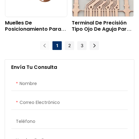
Muelles De
Terminal De Precisión
Posicionamiento Para
Tipo Ojo De Aguja Para
Estampado De Metal
Campo De IA
1
2
3
Envía Tu Consulta
Nombre
Correo Electrónico
Teléfono