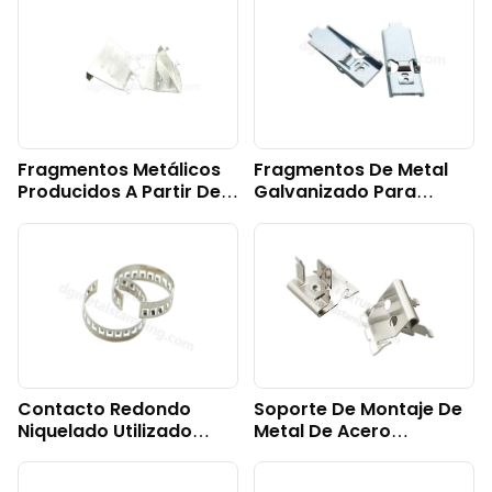
Fragmentos Metálicos
Fragmentos De Metal
Producidos A Partir De
Galvanizado Para
Chapa De Acero
Electrónica De
Preestañada.
Consumo
Contacto Redondo
Soporte De Montaje De
Niquelado Utilizado
Metal De Acero
Para La Conducción
Inoxidable Para
Eléctrica.
Componentes