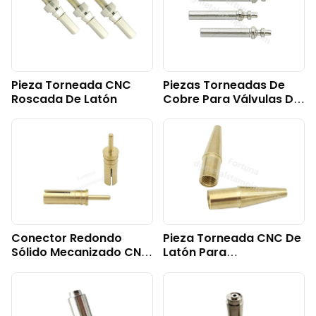
Pieza Torneada CNC
Piezas Torneadas De
Roscada De Latón
Cobre Para Válvulas De
Aceite Para
Automóviles
Conector Redondo
Pieza Torneada CNC De
Sólido Mecanizado CNC
Latón Para
De Latón
Componente De
Bolígrafo