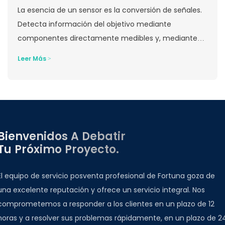
La esencia de un sensor es la conversión de señales.
Detecta información del objetivo mediante
componentes directamente medibles y, mediante
elementos de conversión, convierte señales no
Leer Más >
eléctricas en señales eléctricas procesables para el
sistema. Esta señal se envía a un controlador (como
un microcontrolador o un PLC) o dispositivo terminal.
Desde el control preciso en la automatización
industrial hasta la interacción inteligente en la
Bienvenidos A Debatir
electrónica de consumo y la monitorización en
Tu Próximo Proyecto.
tiempo real en la sanidad, los sensores se han
convertido en una infraestructura esencial que
El equipo de servicio posventa profesional de Fortuna goza de
impulsa la digitalización y la inteligencia de diversas
una excelente reputación y ofrece un servicio integral. Nos
industrias.
comprometemos a responder a los clientes en un plazo de 12
horas y a resolver sus problemas rápidamente, en un plazo de 2