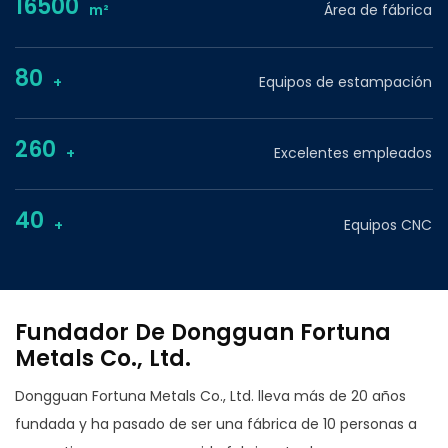
16500
m²
Área de fábrica
80
+
Equipos de estampación
260
+
Excelentes empleados
40
+
Equipos CNC
Fundador De Dongguan Fortuna
Metals Co., Ltd.
Dongguan Fortuna Metals Co., Ltd. lleva más de 20 años
fundada y ha pasado de ser una fábrica de 10 personas a