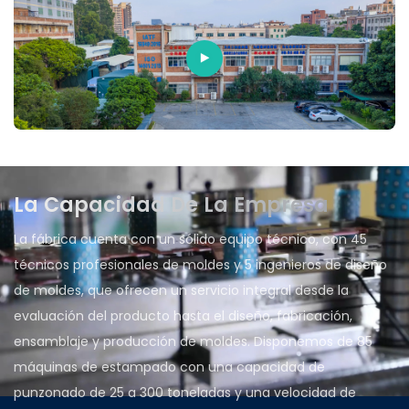
La Capacidad De La Empresa
La fábrica cuenta con un sólido equipo técnico, con 45
técnicos profesionales de moldes y 5 ingenieros de diseño
de moldes, que ofrecen un servicio integral desde la
evaluación del producto hasta el diseño, fabricación,
ensamblaje y producción de moldes. Disponemos de 85
máquinas de estampado con una capacidad de
punzonado de 25 a 300 toneladas y una velocidad de