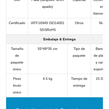
apado)
es
bienvenid
Certificado
IATF16949 ISO14001
Otros
N/A
SGSRoHS
Embalaje & Entrega
Tamaño
55*48*35 cm
Tipo de
Bandeja
de
paquete
de plástic
paquete
y cartón
único
exportado
Peso
4.5 kg
Tiempo de
15 Días
bruto
entrega
único