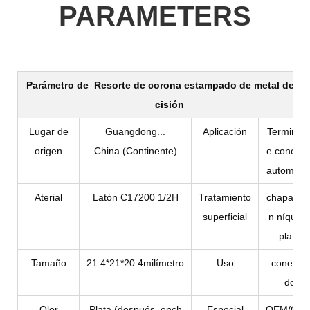
PARAMETERS
Parámetro de
Resorte de corona estampado de metal de pr
cisión
Lugar de
Guangdong...
Aplicación
Terminal 
origen
China (Continente)
e conecto
automotri
Aterial
Latón C17200 1/2H
Tratamiento
chapado 
superficial
n níquel 
plata
Tamaño
21.4*21*20.4milímetro
Uso
conecta
do
Olor
Plata (después ench
Especial
OEM/OD