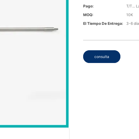
Pago:
T/T... L
MOQ:
10K
El Tiempo De Entrega:
3-6 día
consulta