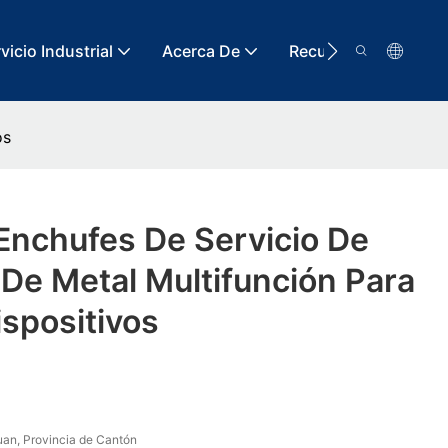
vicio Industrial
Acerca De
Recurso
Conta
os
Enchufes De Servicio De
De Metal Multifunción Para
spositivos
an, Provincia de Cantón