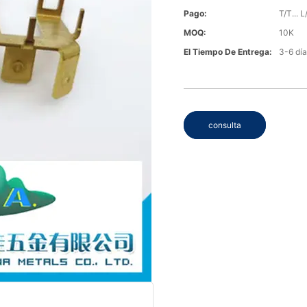
Pago:
T/T... L
MOQ:
10K
El Tiempo De Entrega:
3-6 día
consulta