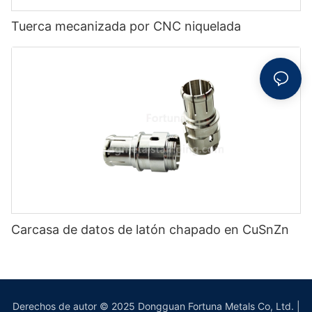
Tuerca mecanizada por CNC niquelada
Carcasa de datos de latón chapado en CuSnZn
Derechos de autor © 2025 Dongguan Fortuna Metals Co, Ltd. |