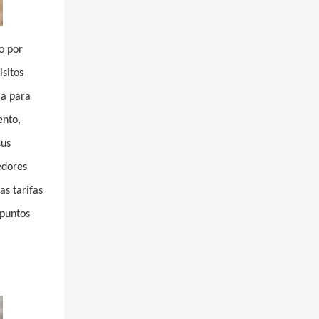
o por
sitos
ia para
ento,
sus
edores
as tarifas
 puntos