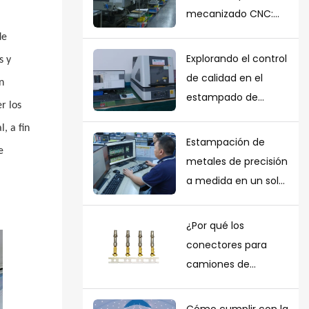
mecanizado CNC:
cualidades clave
de
que debe buscar
Explorando el control
s y
de calidad en el
n
estampado de
r los
metales:
, a fin
garantizando la
Estampación de
e
perfección en cada
metales de precisión
pieza.
a medida en un solo
lugar: desde el
diseño del molde
¿Por qué los
hasta la producción
conectores para
en masa.
camiones de
servicio pesado
deben cumplir con
Cómo cumplir con la