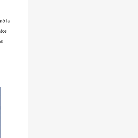
mó la
ntos
ás