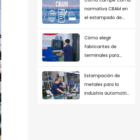
las normas ISO 7638
normativa CBAM en
e ISO 12098?
el estampado de
metales de
precisión: una guía
Cómo elegir
para compradores
fabricantes de
europeos
terminales para
automóviles con
certificación IATF
Estampación de
16949
metales para la
industria automotriz
frente a otros
métodos de
fabricación: ¿Cuál es
el mejor?