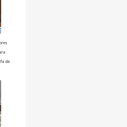
ores
ara
ifa de