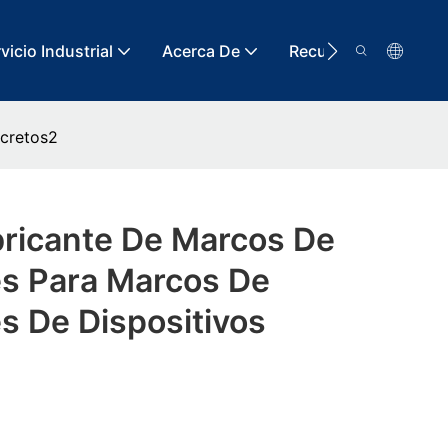
vicio Industrial
Acerca De
Recurso
Conta
scretos2
bricante De Marcos De
s Para Marcos De
s De Dispositivos