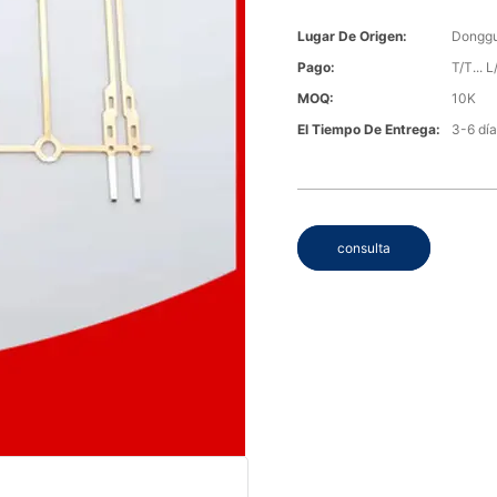
Lugar De Origen:
Donggu
Pago:
T/T... L
MOQ:
10K
El Tiempo De Entrega:
3-6 día
consulta