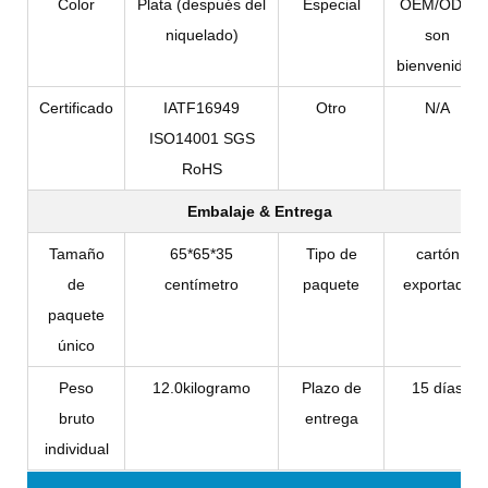
Color
Plata (después del
Especial
OEM/ODM
niquelado)
son
bienvenidos
Certificado
IATF16949
Otro
N/A
ISO14001 SGS
RoHS
Embalaje & Entrega
Tamaño
65*65*35
Tipo de
cartón
de
centímetro
paquete
exportado
paquete
único
Peso
12.0kilogramo
Plazo de
15 días
bruto
entrega
individual